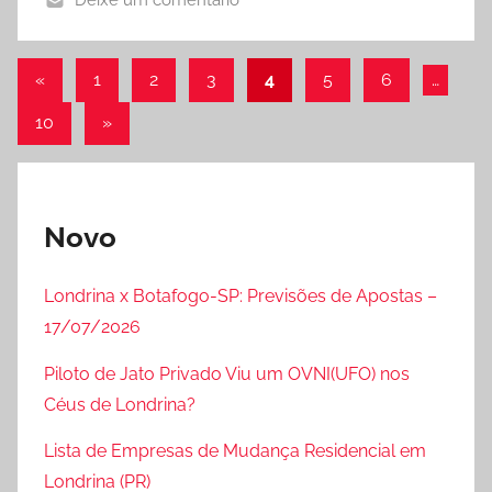
Deixe um comentário
Paginação
Post
«
1
2
3
4
5
6
…
anterior
de
Post
10
»
posts
seguinte
Novo
Londrina x Botafogo-SP: Previsões de Apostas –
17/07/2026
Piloto de Jato Privado Viu um OVNI(UFO) nos
Céus de Londrina?
Lista de Empresas de Mudança Residencial em
Londrina (PR)