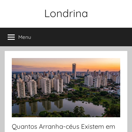
Pular
Londrina
para
o
conteúdo
Menu
Quantos Arranha-céus Existem em