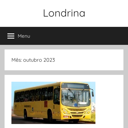
Pular
Londrina
para
o
conteúdo
Menu
Mês:
outubro 2023