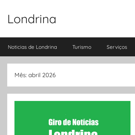
Pular
para
Londrina
o
conteúdo
Noticias de Londrina
Turismo
Serviços
Mês:
abril 2026