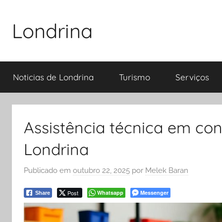
Pular
para
Londrina
o
conteúdo
Noticias de Londrina
Turismo
Serviços
Assistência técnica em co
Londrina
Publicado em
outubro 22, 2025
por
Melek Baran
Post
Whatsapp
Messenger
Share