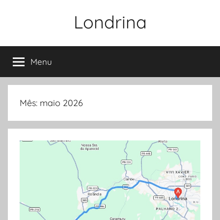
Pular
Londrina
para
o
conteúdo
Menu
Mês:
maio 2026