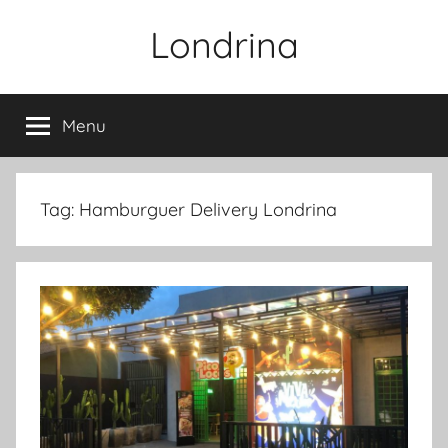
Pular
Londrina
para
o
conteúdo
Menu
Tag:
Hamburguer Delivery Londrina