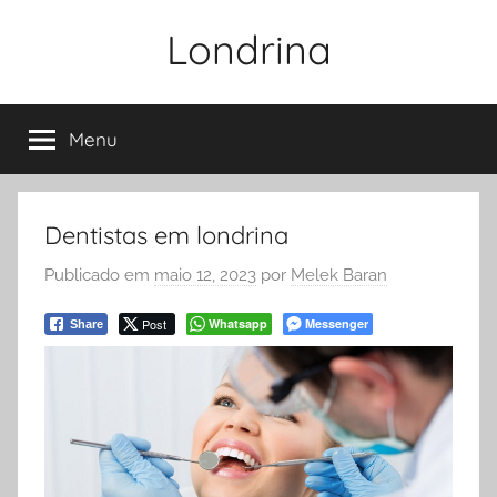
Pular
Londrina
para
o
conteúdo
Menu
Dentistas em londrina
Publicado em
maio 12, 2023
por
Melek Baran
Post
Whatsapp
Messenger
Share