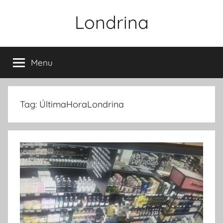
Pular
Londrina
para
o
conteúdo
Menu
Tag:
ÚltimaHoraLondrina