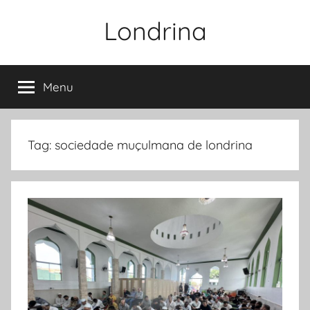
Pular
Londrina
para
o
conteúdo
Menu
Tag:
sociedade muçulmana de londrina