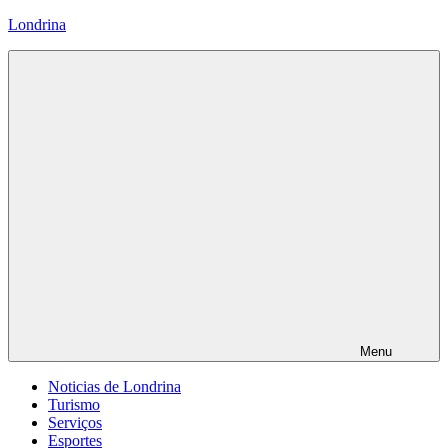
Pular
Londrina
para
o
conteúdo
Menu
Noticias de Londrina
Turismo
Serviços
Esportes