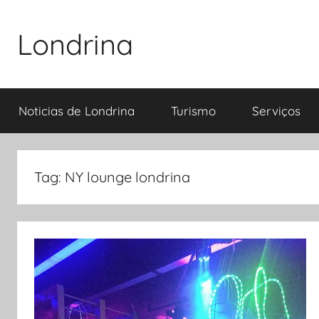
Pular
para
Londrina
o
conteúdo
Noticias de Londrina
Turismo
Serviços
Tag:
NY lounge londrina