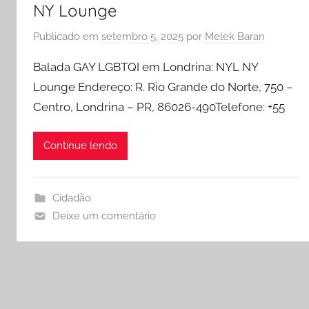
NY Lounge
Publicado em
setembro 5, 2025
por
Melek Baran
Balada GAY LGBTQI em Londrina: NYL NY
Lounge Endereço: R. Rio Grande do Norte, 750 –
Centro, Londrina – PR, 86026-490Telefone: +55
Continue lendo
Cidadão
Deixe um comentário