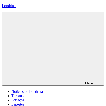
Pular
Londrina
para
o
conteúdo
Menu
Noticias de Londrina
Turismo
Serviços
Esportes