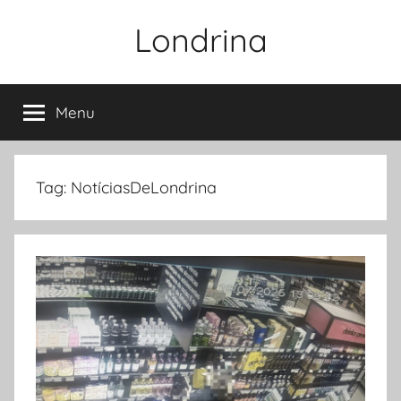
Pular
Londrina
para
o
conteúdo
Menu
Tag:
NotíciasDeLondrina