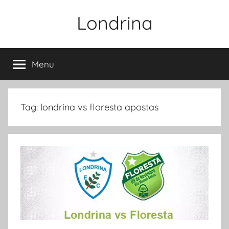
Pular
Londrina
para
o
conteúdo
Menu
Tag:
londrina vs floresta apostas