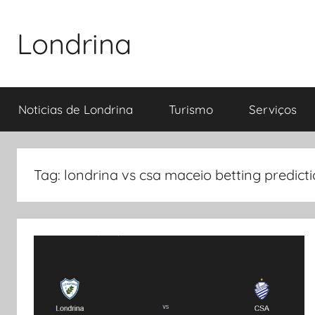
Pular
para
Londrina
o
conteúdo
Noticias de Londrina
Turismo
Serviços
Tag:
londrina vs csa maceio betting predict