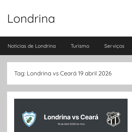
Pular
para
Londrina
o
conteúdo
Noticias de Londrina
Turismo
Serviços
Tag:
Londrina vs Ceará 19 abril 2026