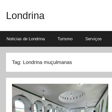
Pular
para
Londrina
o
conteúdo
Noticias de Londrina
Turismo
Serviços
Tag:
Londrina muçulmanas