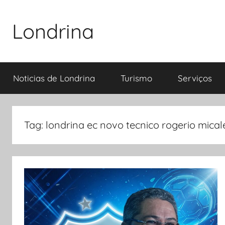
Pular
para
Londrina
o
conteúdo
Noticias de Londrina
Turismo
Serviços
Tag:
londrina ec novo tecnico rogerio mical