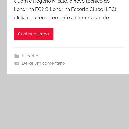
Quem é Rogério Micale, o novo técnico do
Londrina EC? O Londrina Esporte Clube (LEC)
oficializou recentemente a contratação de
Continue lendo
Esportes
Deixe um comentário