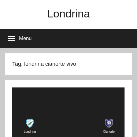
Pular
Londrina
para
o
conteúdo
Menu
Tag:
londrina cianorte vivo