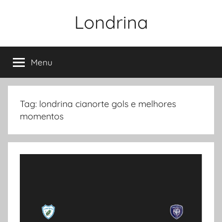
Pular
Londrina
para
o
conteúdo
Menu
Tag:
londrina cianorte gols e melhores
momentos