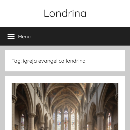
Pular
Londrina
para
o
conteúdo
Menu
Tag:
igreja evangelica londrina