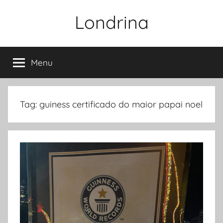
Pular
Londrina
para
o
conteúdo
Menu
Tag:
guiness certificado do maior papai noel