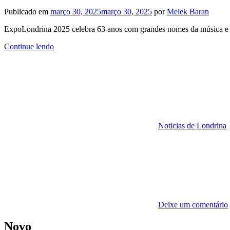
Publicado em
março 30, 2025
março 30, 2025
por
Melek Baran
ExpoLondrina 2025 celebra 63 anos com grandes nomes da música e fin
Continue lendo
Noticias de Londrina
Deixe um comentário
Novo