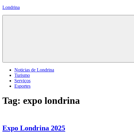
Pular
Londrina
para
o
conteúdo
Noticias de Londrina
Turismo
Serviços
Esportes
Tag:
expo londrina
Expo Londrina 2025