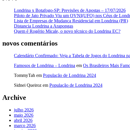
Londrina x Botafogo-SP: Previsões de Apostas – 17/07/2026
Piloto de Jato Privado Viu um OVNI(UFO) nos Céus de Londr
Lista de Empresas de Mudança Residencial em Londrina (PR)
Distancia Londrina a Arapongas
Quem é Rogério Micale, o novo técnico do Londrina EC?
novos comentários
Calendário Confirmado: Veja a Tabela de Jogos do Londrina pa
Famosos de Londrina – Londrina
em
Os Brasileiros Mais Fam
TommyTah
em
População de Londrina 2024
Sidnei Queiroz
em
População de Londrina 2024
Archive
julho 2026
maio 2026
abril 2026
março 2026