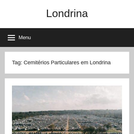
Pular
Londrina
para
o
conteúdo
Menu
Tag:
Cemitérios Particulares em Londrina