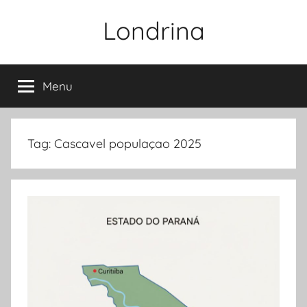
Pular
Londrina
para
o
conteúdo
Menu
Tag:
Cascavel populaçao 2025