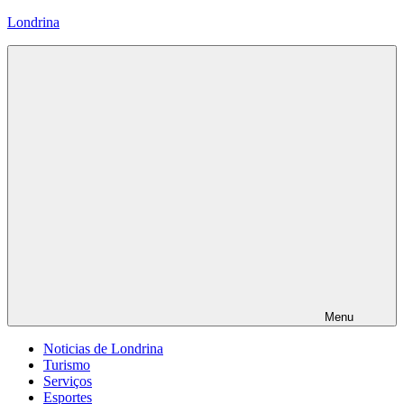
Pular
Londrina
para
o
conteúdo
Menu
Noticias de Londrina
Turismo
Serviços
Esportes