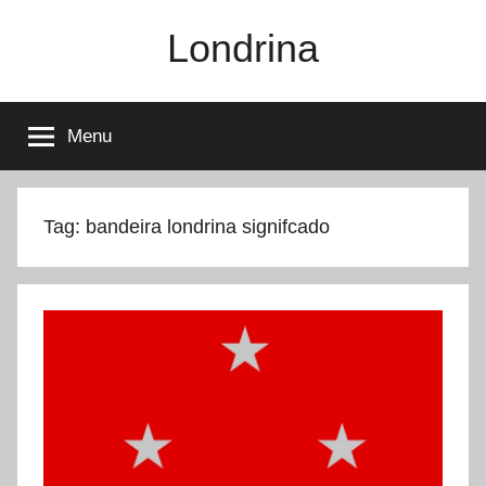
Pular
Londrina
para
o
conteúdo
Menu
Tag:
bandeira londrina signifcado